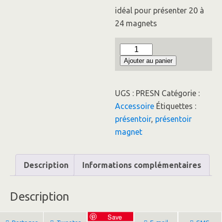
idéal pour présenter 20 à
24 magnets
quantité
Ajouter au panier
de
Présentoir
pour
UGS :
PRESN
Catégorie :
magnets
Accessoire
Étiquettes :
présentoir
,
présentoir
magnet
Description
Informations complémentaires
Description
Save