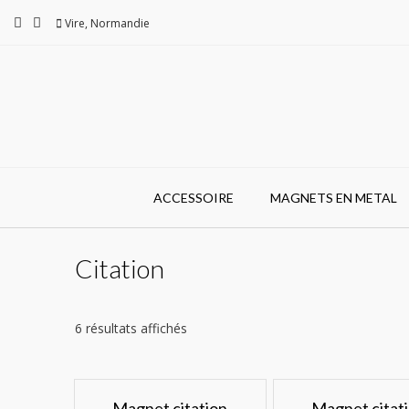
Skip
Vire, Normandie
to
content
ACCESSOIRE
MAGNETS EN METAL
Citation
6 résultats affichés
Magnet citation
Magnet citat