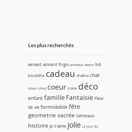
Les plus recherchés
aimant
aimant frigo
bd
animaux
atsem
cadeau
chat
bouddha
chakra
déco
coeur
crane
chien
chiot
famille
Fantaisie
enfant
Fleur
fête
formidable
de vie
geometrie sacrée
Gémeaux
jolie
histoire
Je t'aime
Le jour du