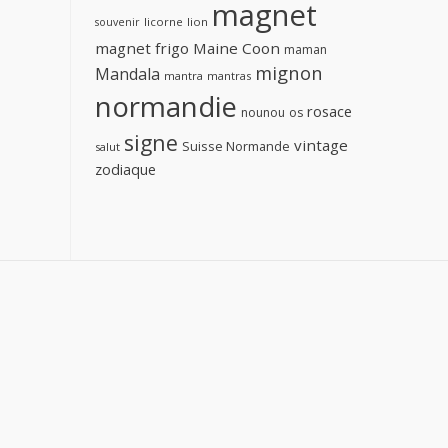
magnet
licorne
lion
souvenir
magnet frigo
Maine Coon
maman
mignon
Mandala
mantra
mantras
normandie
rosace
nounou
os
signe
vintage
Suisse Normande
salut
zodiaque