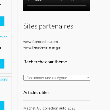
r
R
Sites partenaires
www.faiencedart.com
on
www.fleurdevie-energie.fr
Recherchez par thème
R
ns
Articles utiles
R
Magnet Alu Collection auto 2023