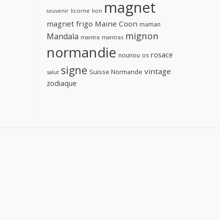
magnet
licorne
lion
souvenir
magnet frigo
Maine Coon
maman
mignon
Mandala
mantra
mantras
normandie
rosace
nounou
os
signe
vintage
Suisse Normande
salut
zodiaque