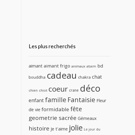
Les plus recherchés
aimant
aimant frigo
bd
animaux
atsem
cadeau
chat
bouddha
chakra
déco
coeur
crane
chien
chiot
famille
Fantaisie
enfant
Fleur
fête
formidable
de vie
geometrie sacrée
Gémeaux
jolie
histoire
Je t'aime
Le jour du