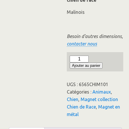
chien de race
Malinois
Besoin d’autres dimensions,
contacter nous
quantité
Ajouter au panier
de
Malinois
Collection
UGS :
6565CHIM101
Chien
Catégories :
Animaux
,
de
Chien
,
Magnet collection
Race
Chien de Race
,
Magnet en
N°35
métal